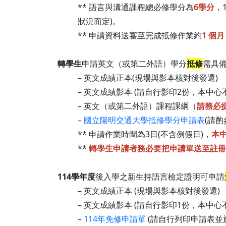
** 語言與溝通課程總必修學分為
6學分
，
狀況而定)。
** 申請資料送審至完成抵修作業約
1 個月
轉學生
申請英文（或第二外語）學分
抵修
需具備
– 英文成績正本(現場與影本核對後發還)
– 英文成績影本 (請自行影印2份，本中心
– 英文（或第二外語）課程課綱（
請務必
–
國立陽明交通大學抵修學分申請表
(請酌
** 申請作業時間為3日(不含例假日)，
本
**
轉學生申請者務必要把申請單送至註冊
114學年度
後入學之新生持語言檢定證明可申請
– 英文成績正本 (現場與影本核對後發還)
– 英文成績影本 (請自行影印1份，本中心
–
114年免修申請單
(請自行列印申請表並