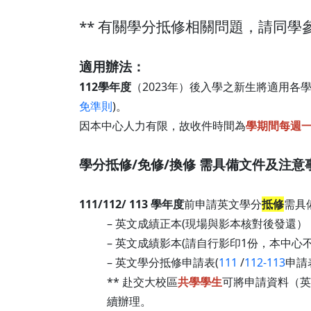
** 有關學分抵修相關問題，請同學
適用辦法：
112學年度
（2023年）後入學之新生將適用各
免準則
)。
因本中心人力有限，故收件時間為
學期間每週一至
學分抵修/免修/換修 需具備文件及注意
111/112/ 113 學年度
前申請英文學分
抵修
需具
– 英文成績正本(現場與影本核對後發還）
– 英文成績影本(請自行影印1份，本中心
– 英文學分抵修申請表(
111
/
112-113
申請
** 赴交大校區
共學學生
可將申請資料（英
續辦理。