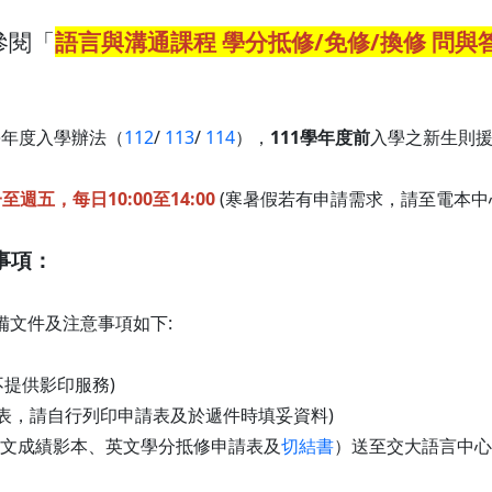
參閱「
語言與溝通課程 學分抵修/免修/換修 問與
學年度入學辦法（
112
/
113
/
114
），
111學年度前
入學之新生則援
週五，每日10:00至14:00
(寒暑假若有申請需求，請至電本中
事項：
備文件及注意事項如下:
不提供影印服務)
表，請自行列印申請表及於遞件時填妥資料)
文成績影本、英文學分抵修申請表及
切結書
）送至交大語言中心