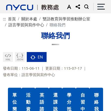
:::
首頁
關於本處
雙語教育與學習推動辦公室
語言學習與寫作中心
聯絡我們
聯絡我們
EN
發布日期：115-06-11
更新日期：115-07-17
發布單位：語言學習與寫作中心
單
活
英
選
學
自
聯
位
動
語
課
分
習
絡
簡
資
諮
說
抵
中
我