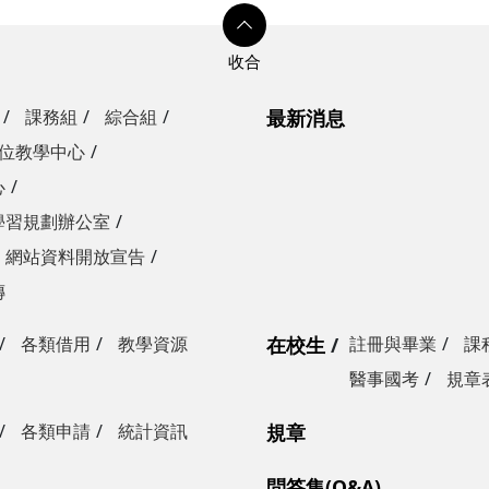
課務組
綜合組
最新消息
位教學中心
心
學習規劃辦公室
網站資料開放宣告
傳
各類借用
教學資源
在校生
註冊與畢業
課
醫事國考
規章
各類申請
統計資訊
規章
問答集(Q&A)