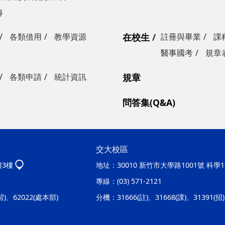
傳
各類借用
教學資源
在校生
註冊與畢業
課
醫事國考
規章
各類申請
統計資訊
規章
問答集(Q&A)
交大校區
樓3樓
地址：
30010 新竹市大學路1001號 科
專線：
(03) 571-2121
實習)、62022(處本部)
分機：
31666(註)、31668(課)、31391(