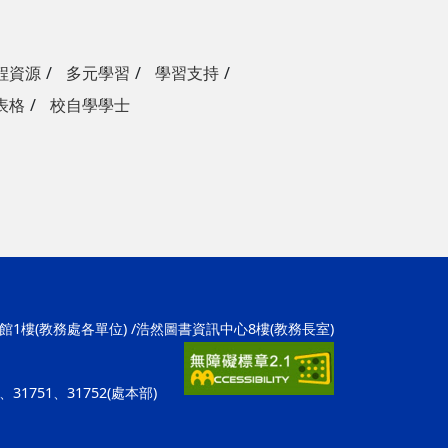
程資源
多元學習
學習支持
表格
校自學學士
學1館1樓(教務處各單位) /浩然圖書資訊中心8樓(教務長室)
招)、31751、31752(處本部)