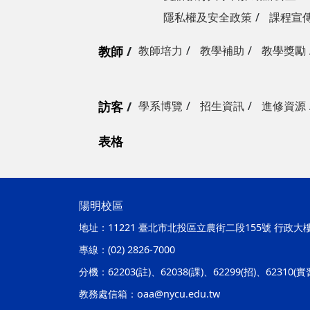
隱私權及安全政策
課程宣
教師
教師培力
教學補助
教學獎勵
訪客
學系博覽
招生資訊
進修資源
表格
陽明校區
地址：
11221 臺北市北投區立農街二段155號 行政大
專線：
(02) 2826-7000
分機：
62203(註)、62038(課)、62299(招)、62310(
教務處信箱：
oaa@nycu.edu.tw