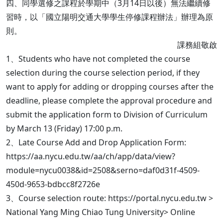
四、同學選修之課程於學期中（3月14日以後）無法繼續修
習時，以「國立陽明交通大學學生停修課程辦法」辦理為原
則。
課務組敬啟
1、Students who have not completed the course
selection during the course selection period, if they
want to apply for adding or dropping courses after the
deadline, please complete the approval procedure and
submit the application form to Division of Curriculum
by March 13 (Friday) 17:00 p.m.
2、Late Course Add and Drop Application Form:
https://aa.nycu.edu.tw/aa/ch/app/data/view?
module=nycu0038&id=2508&serno=daf0d31f-4509-
450d-9653-bdbcc8f2726e
3、Course selection route: https://portal.nycu.edu.tw >
National Yang Ming Chiao Tung University> Online