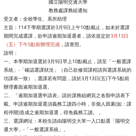
國立陽明交通大學
教務處課務組通知
受文者：全校學生、系所助理
主旨：114下學期選課於3月9日上午10點截止，如未於選課
期間完成選課，欲申請逾期加退選者，請依規定於
3月13日
（五）下午5點前辦理完成
，請查照。
說明：
一、本學期加退選於3月9日早上10點截止，請至「一般選課
系統」-「確認選課狀況」（自己欲修習課程請與選課系統的
功課表一致），選課若有問題，請於3月13日(五)下午5點前
辦理書面逾期加退選。
二、「逾期加退選申請表」請於課務組網頁之各類申請表下
載。申請逾期加退選須義務工讀四小時，非個人因素(如：課
程停開)造成之逾期加退選，得免義務工讀。 。
三、選課網址：本校生請由陽明交大單一入口點選「陽明交
通大學」-「一般選課系統」。