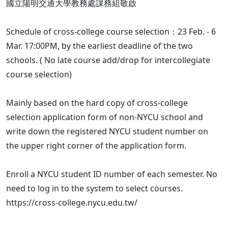
國立陽明交通大學教務處課務組敬啟
Schedule of cross-college course selection：23 Feb. - 6
Mar. 17:00PM, by the earliest deadline of the two
schools. ( No late course add/drop for intercollegiate
course selection)
Mainly based on the hard copy of cross-college
selection application form of non-NYCU school and
write down the registered NYCU student number on
the upper right corner of the application form.
Enroll a NYCU student ID number of each semester. No
need to log in to the system to select courses.
https://cross-college.nycu.edu.tw/