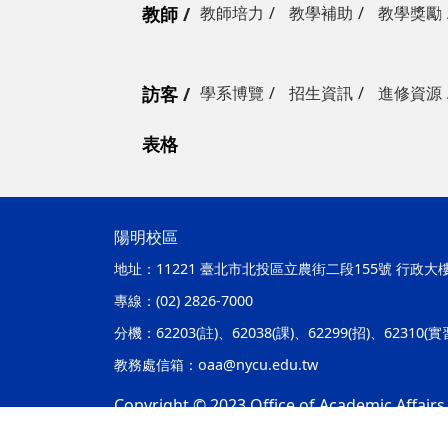
教師
教師培力
教學補助
教學獎勵
訪客
學系博覽
招生資訊
進修資源
表格
陽明校區
地址：
11221 臺北市北投區立農街二段155號 行政大
專線：
(02) 2826-7000
分機：
62203(註)、62038(課)、62299(招)、62310(
教務處信箱：
oaa@nycu.edu.tw
Copyright © 2023 Office of Academic Affairs,