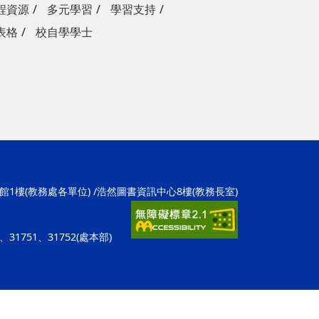
程資源
多元學習
學習支持
表格
校自學學士
學1館1樓(教務處各單位) /浩然圖書資訊中心8樓(教務長室)
招)、31751、31752(處本部)