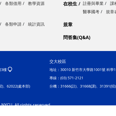
各類借用
教學資源
在校生
註冊與畢業
課
醫事國考
規章
各類申請
統計資訊
規章
問答集(Q&A)
交大校區
樓3樓
地址：
30010 新竹市大學路1001號 科
專線：
(03) 571-2121
實習)、62022(處本部)
分機：
31666(註)、31668(課)、31391(
 NYCU. All rights reserved.