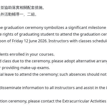
，並協助落實相關配套措施。
課外活動輔導一、二組。
 graduation ceremony symbolizes a significant milestone 
the rights of graduating student to attend the graduation 
on of Friday 12 June 2026. Instructors with classes schedul
dents enrolled in your courses.
nd class due to the ceremony, please adopt alternative arr
or providing make-up exams.
ial leave to attend the ceremony; such absences should not 
 disseminate information to all instructors and assist in t
tion ceremony, please contact the Extracurricular Activities 