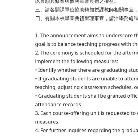
以兼顧其修業與參與畢業典禮之權益。
三、請各開課單位協助轉知授課教師相關事宜
四、有關本校畢業典禮辦理事宜，請洽學務處
1. The announcement aims to underscore the
goal is to balance teaching progress with 
2. The ceremony is scheduled for the afterno
implement the following measures:
• Identify whether there are graduating stu
• If graduating students are unable to atte
teaching, adjusting class/exam schedules, 
• Graduating students shall be granted offic
attendance records.
3. Each course-offering unit is requested to
measures.
4. For further inquires regarding the gradua