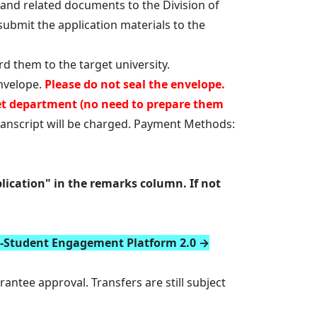
" and related documents to the Division of
submit the application materials to the
rd them to the target university.
nvelope.
Please do not seal the envelope.
get department (no need to prepare them
ranscript will be charged. Payment Methods:
lication" in the remarks column. If not
r-Student Engagement Platform 2.0 →
tee approval. Transfers are still subject