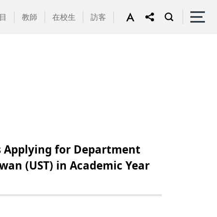
目
教師
在校生
訪客
ying for Department
iwan (UST) in Academic Year