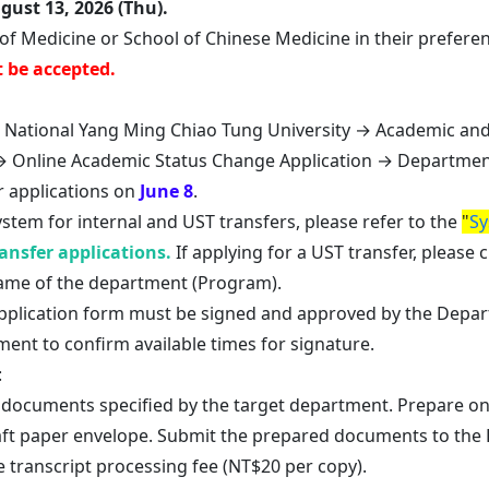
ust 13, 2026 (Thu).
 of Medicine or School of Chinese Medicine in their preferen
t be accepted.
 → National Yang Ming Chiao Tung University → Academic
Online Academic Status Change Application → Department 
r applications on
June 8
.
ystem for internal and UST transfers, please refer to the
"
Sy
ansfer applications.
If applying for a UST transfer, please 
ame of the department (Program).
 application form must be signed and approved by the Depa
ent to confirm available times for signature.
:
 documents specified by the target department. Prepare o
raft paper envelope. Submit the prepared documents to the 
e transcript processing fee (NT$20 per copy).