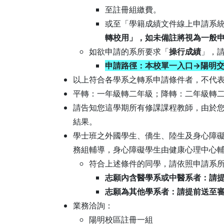
至註冊組繳費。
或至「學籍成績文件線上申請系統」(網址：h
轉校用」，如未備註將視為一般
如欲申請的系所要求「
操行成績
」，
申請路徑：本校單一入口→陽明交
以上符合各學系之轉系申請條件者，不代
平轉：一年級轉二年級；降轉：二年級轉
請告知您這學期所有修課課程教師，由於您
結果。
學士班之外國學生、僑生、陸生及身心障
務組輔導，身心障礙學生由健康心理中心輔
符合上述條件的同學，請依照申請系
志願內含醫學系或中醫系者：請提
志願為其他學系者：請提前送至審
業務洽詢：
陽明校區註冊一組