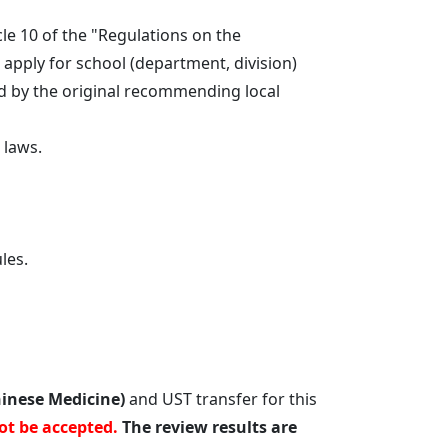
le 10 of the "Regulations on the
pply for school (department, division)
ed by the original recommending local
 laws.
les.
hinese Medicine)
and UST transfer for this
not be accepted.
The review results are