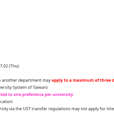
du.tw
7.02 (Thu)
 to another department may
apply to a maximum of three 
versity System of Taiwan)
ited to one preference per university
.
ication:
sity via the UST transfer regulations may not apply for inte