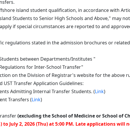
nsfers.
shore island student qualification, in accordance with Artic
and Students to Senior High Schools and Above," may not a
 apply if special circumstances are reported to and approv
c regulations stated in the admission brochures or related
 Students between Departments/Institutes "
Regulations for Inter-School Transfer"
ection on the Division of Registrar's website for the above ru
d UST Transfer Application Guidelines:
nts Admitting Internal Transfer Students. (
Link
)
ent Transfers (
Link
)
transfer
(excluding the School of Medicine or School of C
) to July 2, 2026 (Thu) at 5:00 PM. Late applications will 