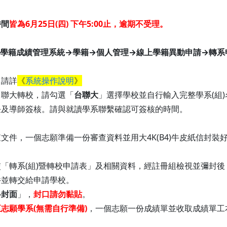
時間
皆為
6月25日(四) 下午5:00止，逾期不受理。
學籍成績管理系統→學籍→個人管理→線上學籍異動申請→轉系
，請詳
《
系統操作說明
》
台聯大轉校，請勾選「
台聯大
」選擇學校並自行輸入完整學系(組)
任及導師簽核。請與就讀學系聯繫確認可簽核的時間。
文件，一個志願準備一份審查資料並用大4K(B4)牛皮紙信封
「轉系(組)暨轉校申請表」及相關資料，經註冊組檢視並彌封
件並轉交給申請學校。
料封面
」，
封口請勿黏貼
。
志願學系(無需自行準備)
，一個志願一份成績單並收取成績單工