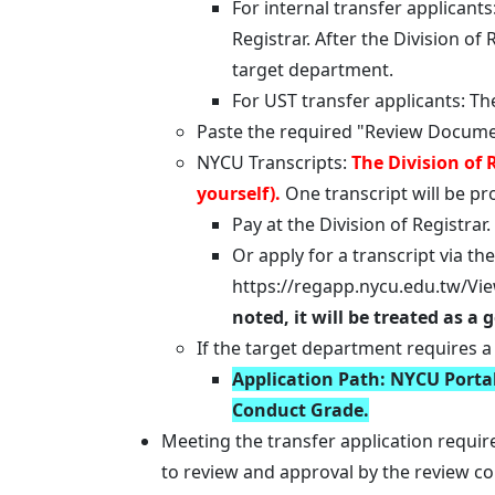
For internal transfer applicant
Registrar. After the Division o
target department.
For UST transfer applicants: Th
Paste the required "Review Docume
NYCU Transcripts:
The Division of
yourself).
One transcript will be pr
Pay at the Division of Registrar.
Or apply for a transcript via 
https://regapp.nycu.edu.tw/Vi
noted, it will be treated as a 
If the target department requires a
Application Path: NYCU Port
Conduct Grade.
Meeting the transfer application requi
to review and approval by the review c