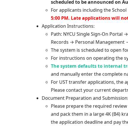
scheduled to be announced on Aug
For applicants including the School
5:00 PM. Late applications will no
Application Instructions:
Path: NYCU Single Sign-On Portal
Records → Personal Management → 
The system is scheduled to open fo
For instructions on operating the s
The system defaults to internal tr
and manually enter the complete n
For UST transfer applications, the
Please contact your current departm
Document Preparation and Submission
Please prepare the required review
and pack them in a large 4K (B4) k
the application deadline and pay th