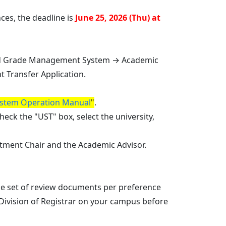
ces, the deadline is
June 25, 2026 (Thu) at
 and Grade Management System → Academic
Transfer Application.
stem Operation Manual
"
.
check the "UST" box, select the university,
rtment Chair and the Academic Advisor.
ne set of review documents per preference
Division of Registrar on your campus before