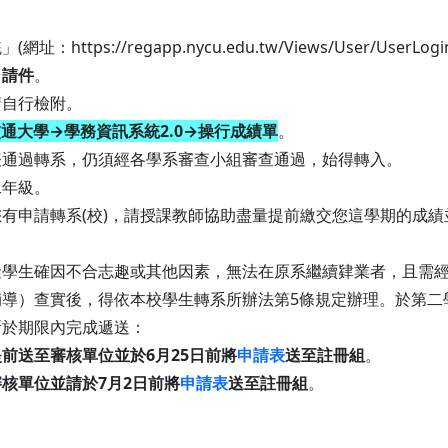
ttps://regapp.nycu.edu.tw/Views/User/Use
申請件
。
請自行檢附。
通大學→學務資訊系統2.0→操行成績單
。
表通過轉系，仍須經各學系審查小組審查通過，始得轉入。
二年級。
有申請轉系(校)，請授課教師協助盡量提前繳交您這學期的成績
礙學生確因不合志趣或其他因素，無法在原系繼續肄業者，且需
導）查實後，得依本校學生轉系所辦法第5條規定辦理。於第二
所於期限內完成遞送：
前送至審核單位並於6月25日前將
申請表
送至註冊組
。
核單位並請於7月2日前將
申請表
送至註冊組
。