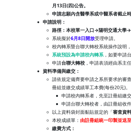
月13日(四)公告。
申請志願內含醫學系或中醫系者截止
申請說明：
路徑：本校單一入口→陽明交通大學→
系統擬於
6月8日開放
受理申請。
校內轉系暨台聯大轉校系統操作說明
系統預設為申請校內轉系
，如要申請
申請
台聯大轉校
，申請表須經由系主
資料準備與繳交：
請依規定備齊要申請之系所要求的審查
冊組並繳交成績單工本費(每份20元)。
申請校內轉系者，先至註冊組繳交
申請台聯大轉校者，由註冊組收
以上資料袋封面黏貼規定的「
審查資
本校成績單：
由註冊組統一印製並送至
繳費方式：