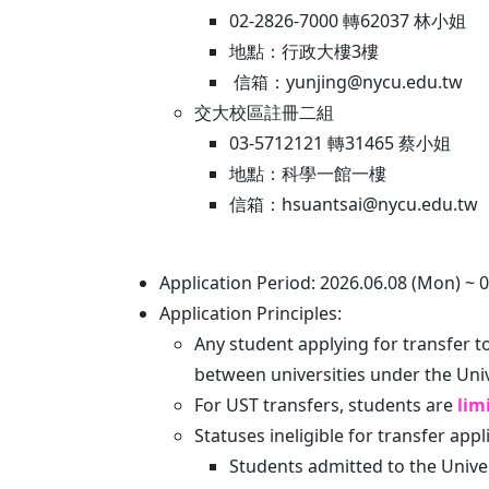
02-2826-7000 轉62037 林小姐
地點：行政大樓3樓
信箱：yunjing@nycu.e
交大校區註冊二組
03-5712121 轉31465 蔡小姐
地點：科學一館一樓
信箱：hsuantsai@nycu.edu.tw
Application Period: 2026.06.08 (Mon) ~ 0
Application Principles:
Any student applying for transfer
between universities under the Uni
For UST transfers, students are
lim
Statuses ineligible for transfer appl
Students admitted to the Univer