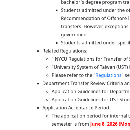
bachelor's degree program tra
Students admitted under the off
Recommendation of Offshore Isl
transfers. However, exceptions
government.
Students admitted under specifi
Related Regulations:
" NYCU Regulations for Transfer of
"University System of Taiwan (UST) 
Please refer to the "
Regulations
" s
Department Transfer Review Criteria an
Application Guidelines for Departme
Application Guidelines for UST Stud
Application Acceptance Period:
The application period for internal 
semester is from
June 8, 2026 (Mon