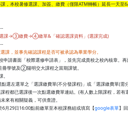
課，本校暑修選課、加簽、繳費（僅限ATM轉帳）延長一天至6/3
---
課→③繳費→④繳單&「確認選課資料」(選課完成)
---
重選課，並事先確認課程是否可被承認為畢業學分。
校申請書面「校際選修申請表」，並先完成貴校之校內核章。再於本校
註冊學號及②陽明交大課程之當期課號。
課。
：請點選左選單之「選課繳費單(不分發課程)」或「選課繳費單(需
課程都已選課後一次點選繳費單連結。(有人數上限課程，若有
倘未來有相關疑義，可供查證。
6月29日16:00點前繳單至本校課務組或填寫【
google表單
】回