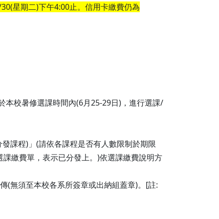
0(星期二)下午4:00止。信用卡繳費仍為
暑修選課時間內(6月25-29日)，進行選課/
分發課程)」(請依各課程是否有人數限制於期限
選課繳費單，表示已分發上。)依選課繳費說明方
傳(無須至本校各系所簽章或出納組蓋章)。[註: