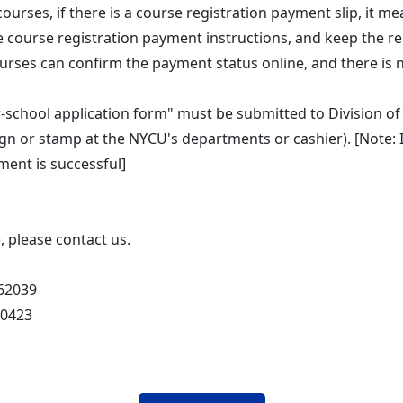
courses, if there is a course registration payment slip, it me
 course registration payment instructions, and keep the rele
rses can confirm the payment status online, and there is n
-school application form" must be submitted to Division of 
gn or stamp at the NYCU's departments or cashier). [Note: If
ment is successful]
 please contact us.
62039
50423