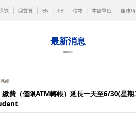
導覽
回首頁
EN
FB
信箱
本處單位
服務項
最新消息
課務組
費（僅限ATM轉帳）延長一天至6/30(星期二)下午
udent