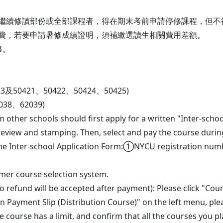
法繼續修讀部份或全部課程者，得在期末考前申請停修課程，但不
退費，若要申請暑修成績證明，須補繳選讀生相關費用差額。
修。
50421、50422、50424、50425)
38、62039)
 other schools should first apply for a written "Inter-schoo
 review and stamping. Then, select and pay the course duri
on the Inter-school Application Form:①NYCU registration n
mer course selection system.
refund will be accepted after payment): Please click "Cou
n Payment Slip (Distribution Course)" on the left menu, ple
 course has a limit, and confirm that all the courses you p