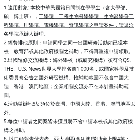
1.適用對象: 本校中華民國籍日間制在學學生（含大學部、
碩、博士班），
工學院、工程生物科學學院、生物醫學暨工
程學院、理學院、電機學院、資訊學院之申請案件，請逕洽
各學院承辦人辦理
。
2.經費排他原則：申請同學之同一出國研修活動如已獲本
校、教育部或其他政府機關之補助，不得再重複申請領取。
3.出國進修交流機構：海外學校（或研究機構）須符合QS、
THE、U.S. News世界大學排名前1,000名，或國家科學及技
術委員會公告之國外研習機構。惟補助範圍不包含中國大
陸、香港、澳門地區；企業相關交流亦不在本計畫補助範
圍。
4.活動舉辦地點: 須位於臺灣、中國大陸、香港、澳門地區以
外。
5.每位申請者之同案皆未獲且將不會申請本校或其他政府機
構之補助。
6. 以口頭報告發表者，亞太地區(含紐澳)獎助金上限4萬；