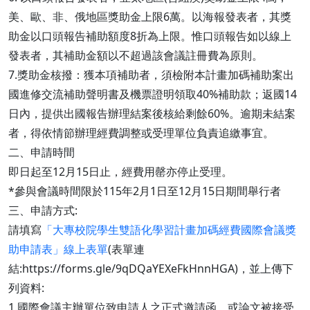
美、歐、非、俄地區獎助金上限6萬。以海報發表者，其獎
助金以口頭報告補助額度8折為上限。惟口頭報告如以線上
發表者，其補助金額以不超過該會議註冊費為原則。
7.獎助金核撥：獲本項補助者，須檢附本計畫加碼補助案出
國進修交流補助聲明書及機票證明領取40%補助款；返國14
日內，提供出國報告辦理結案後核給剩餘60%。逾期未結案
者，得依情節辦理經費調整或受理單位負責追繳事宜。
二、申請時間
即日起至12月15日止，經費用罄亦停止受理。
*參與會議時間限於115年2月1日至12月15日期間舉行者
三、申請方式:
請填寫
「大專校院學生雙語化學習計畫加碼經費國際會議獎
助申請表」線上表單
(表單連
結:https://forms.gle/9qDQaYEXeFkHnnHGA)，並上傳下
列資料:
1.國際會議主辦單位致申請人之正式邀請函，或論文被接受