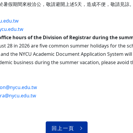
於暑假期間來校洽公，敬請避開上述5天，造成不便，敬請見諒
u.edu.tw
ycu.edu.tw
office hours of the Division of Registrar during the sum
gust 28 in 2026 are five common summer holidays for the sch
nd the NYCU Academic Document Application System will b
demic business during the summer vacation, please avoid t
tion@nycu.edu.tw
tra@nycu.edu.tw
回上一頁