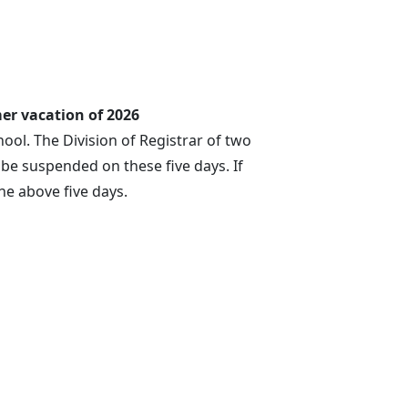
。
mer vacation of 2026
ool. The Division of Registrar of two
e suspended on these five days. If
he above five days.