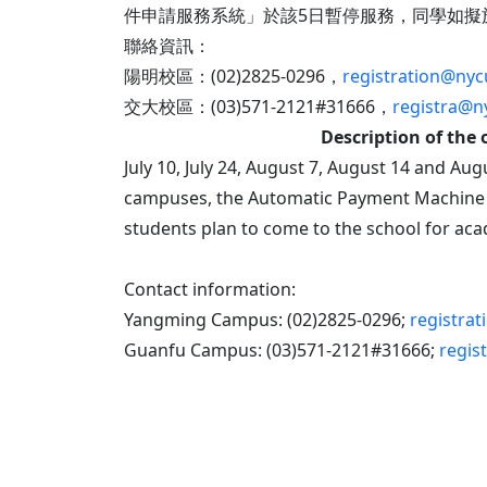
件申請服務系統」於該5日暫停服務，同學如擬
聯絡資訊：
陽明校區：(02)2825-0296，
registration@nyc
交大校區：(03)571-2121#31666，
registra@n
Description of the 
July 10, July 24, August 7, August 14 and Au
campuses, the Automatic Payment Machine a
students plan to come to the school for aca
Contact information:
Yangming Campus: (02)2825-0296;
registra
Guanfu Campus: (03)571-2121#31666;
regis