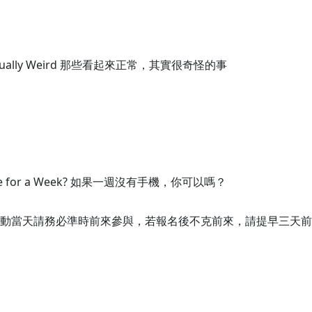
 Are Actually Weird 那些看起來正常，其實很奇怪的事
ur Phone for a Week? 如果一週沒有手機，你可以嗎？
籤。活動當天請務必準時前來參與，若報名後不克前來，請提早三天