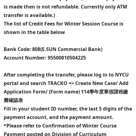
is made then is not refundable. Currently only ATM
transfer is available.)
The list of Credit Fees for Winter Session Course is
shown in the table below
Bank Code: 808(E.SUN Commercial Bank)
Account Number: 95500810504225
After completing the transfer, please log in to NYCU
portal and search TRACKO => Create New Case/ Add
Application Form/ (Form name) 114學年度寒假課程繳
費確認表
Fill in your student ID number, the last 5 digits of the
payment account, and the payment amount.
*Please refer to Confirmation of Winter Course
Payment posted on Division of Curriculum