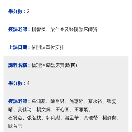
2
楊智傑、梁仁峯及醫院臨床師資
依開課單位安排
物理治療臨床實習(四)
4
羅鴻基、陳喬男、施惠婷、蔡永裕、張雯
晴、黃佳琦、楊文輝、王心宜、王雅嫻、
石冀嬴、張弘枝、郭俐纓、游孟華、黃瓊瑩、楊靜蘭、
歐育志