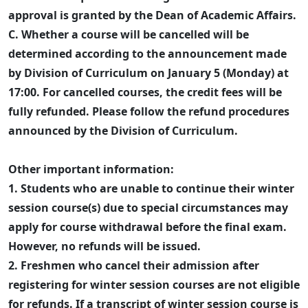
approval is granted by the Dean of Academic Affairs.
C. Whether a course will be cancelled will be
determined according to the announcement made
by Division of Curriculum on January 5 (Monday) at
17:00. For cancelled courses, the credit fees will be
fully refunded. Please follow the refund procedures
announced by the Division of Curriculum.
Other important information:
1. Students who are unable to continue their winter
session course(s) due to special circumstances may
apply for course withdrawal before the final exam.
However, no refunds will be issued.
2. Freshmen who cancel their admission after
registering for winter session courses are not eligible
for refunds. If a transcript of winter session course is