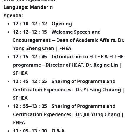
Language: Mandarin
Agenda:
12：10─12：12 Opening
12：12─12：15 Welcome Speech and
Encouragement ─ Dean of Academic Affairs, Dr.
Yong-Sheng Chen | FHEA
12：15─12：45 Introduction to ELTHE & FLTHE
programme ─Director of HEAT, Dr. Regine Lin |
SFHEA
12：45─12：55 Sharing of Programme and
Certification Experiences ─Dr. Yi-Fang Chuang |
SFHEA
12：55─13：05 Sharing of Programme and
Certification Experiences ─Dr. Jui-Yung Chang |
FHEA
13：05─13：30 Q & A