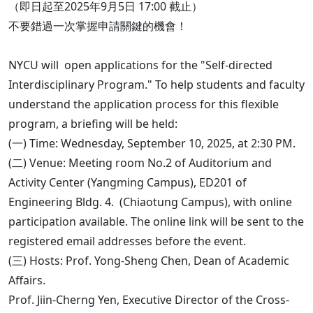
（即日起至2025年9月5日 17:00 截止）
不要錯過一次掌握申請關鍵的機會！
NYCU will open applications for the "Self-directed
Interdisciplinary Program." To help students and faculty
understand the application process for this flexible
program, a briefing will be held:
(一) Time: Wednesday, September 10, 2025, at 2:30 PM.
(二) Venue: Meeting room No.2 of Auditorium and
Activity Center (Yangming Campus), ED201 of
Engineering Bldg. 4. (Chiaotung Campus), with online
participation available. The online link will be sent to the
registered email addresses before the event.
(三) Hosts: Prof. Yong-Sheng Chen, Dean of Academic
Affairs.
Prof. Jiin-Cherng Yen, Executive Director of the Cross-