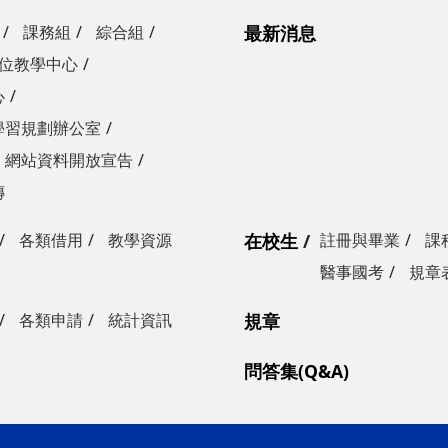
課務組
綜合組
最新消息
位教學中心
心
學習規劃辦公室
網站資料開放宣告
傳
各類借用
教學資源
在校生
註冊與畢業
課
醫事國考
規章
各類申請
統計資訊
規章
問答集(Q&A)