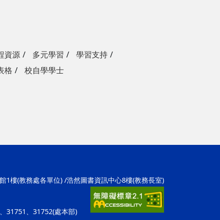
程資源
多元學習
學習支持
表格
校自學學士
學1館1樓(教務處各單位) /浩然圖書資訊中心8樓(教務長室)
招)、31751、31752(處本部)