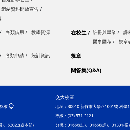
網站資料開放宣告
傳
各類借用
教學資源
在校生
註冊與畢業
課
醫事國考
規章
各類申請
統計資訊
規章
問答集(Q&A)
交大校區
樓3樓
地址：
30010 新竹市大學路1001號 科
專線：
(03) 571-2121
實習)、62022(處本部)
分機：
31666(註)、31668(課)、31391(