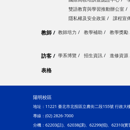
雙語教育與學習推動辦公室
隱私權及安全政策
課程宣
教師
教師培力
教學補助
教學獎勵
訪客
學系博覽
招生資訊
進修資源
表格
陽明校區
地址：
11221 臺北市北投區立農街二段155號 行政大
專線：
(02) 2826-7000
分機：
62203(註)、62038(課)、62299(招)、62310(