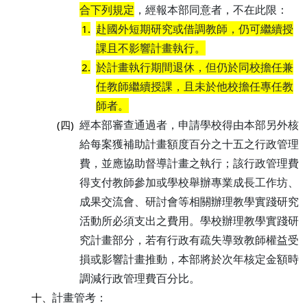
合下列規定
，經報本部同意者，不在此限：
赴國外短期研究或借調教師，仍可繼續授
1.
課且不影響計畫執行。
於計畫執行期間退休，但仍於同校擔任兼
2.
任教師繼續授課，且未於他校擔任專任教
師者。
經本部審查通過者，申請學校得由本部另外核
(四)
給每案獲補助計畫額度百分之十五之行政管理
費，並應協助督導計畫之執行；該行政管理費
得支付教師參加或學校舉辦專業成長工作坊、
成果交流會、研討會等相關辦理教學實踐研究
活動所必須支出之費用。學校辦理教學實踐研
究計畫部分，若有行政有疏失導致教師權益受
損或影響計畫推動，本部將於次年核定金額時
調減行政管理費百分比。
計畫管考：
十、