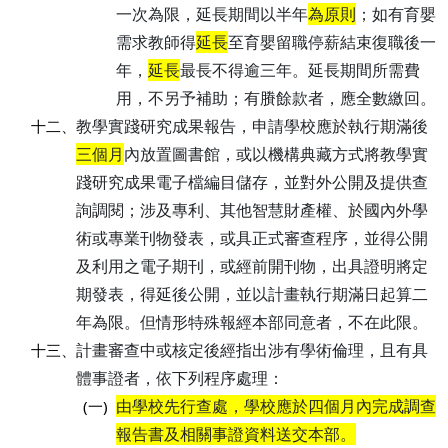
一次為限，延長期間以半年
為原則
；如有育嬰
需求教師得
延長
至育嬰留職停薪結束復職後一
年，
延長
最長不得逾三年。延長期間所需費
用，不另予補助；有賸餘款者，應全數繳回。
教學實踐研究成果報告，申請學校應於執行期滿後
十二、
三個月
內放置圖書館，或以機構典藏方式將教學實
踐研究成果電子檔編目儲存，並對外公開及提供查
詢調閱；涉及專利、其他智慧財產權、於國內外學
術或專業刊物發表，或具正式審查程序，並得公開
及利用之電子期刊，或經前開刊物，出具證明將定
期發表，得延後公開，並以計畫執行期滿日起算二
年為限。但情形特殊報經本部同意者，不在此限。
計畫審查中或核定後經指出涉有學術倫理，且有具
十三、
體事證者，依下列程序處理：
由學校先行查處，學校應於四個月內完成調查
(一)
報告書及相關事證資料送交本部。