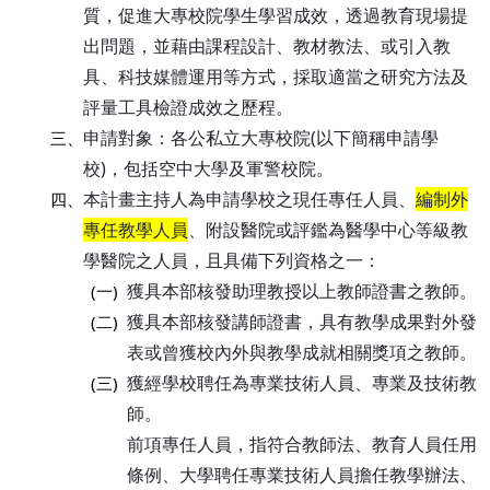
質，促進大專校院學生學習成效，透過教育現場提
出問題，並藉由課程設計、教材教法、或引入教
具、科技媒體運用等方式，採取適當之研究方法及
評量工具檢證成效之歷程。
申請對象：各公私立大專校院(以下簡稱申請學
三、
校)，包括空中大學及軍警校院。
本計畫主持人為申請學校之現任專任人員、
編制外
四、
專任教學人員
、附設醫院或評鑑為醫學中心等級教
學醫院之人員，且具備下列資格之一：
獲具本部核發助理教授以上教師證書之教師。
(一)
獲具本部核發講師證書，具有教學成果對外發
(二)
表或曾獲校內外與教學成就相關獎項之教師。
獲經學校聘任為專業技術人員、專業及技術教
(三)
師。
前項專任人員，指符合教師法、教育人員任用
條例、大學聘任專業技術人員擔任教學辦法、