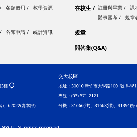
各類借用
教學資源
在校生
註冊與畢業
課
醫事國考
規章
各類申請
統計資訊
規章
問答集(Q&A)
交大校區
樓3樓
地址：
30010 新竹市大學路1001號 科
專線：
(03) 571-2121
實習)、62022(處本部)
分機：
31666(註)、31668(課)、31391(
 NYCU. All rights reserved.