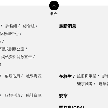
課務組
綜合組
最新消息
位教學中心
心
學習規劃辦公室
網站資料開放宣告
傳
各類借用
教學資源
在校生
註冊與畢業
課
醫事國考
規章
各類申請
統計資訊
規章
問答集(Q&A)