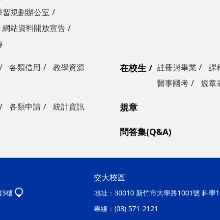
學習規劃辦公室
網站資料開放宣告
傳
各類借用
教學資源
在校生
註冊與畢業
課
醫事國考
規章
各類申請
統計資訊
規章
問答集(Q&A)
交大校區
樓3樓
地址：
30010 新竹市大學路1001號 科
專線：
(03) 571-2121