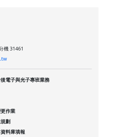
分機 31461
.tw
士後電子與光子專班業務
變更作業
業規劃
本資料庫填報