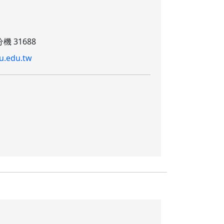
機 31688
u.edu.tw