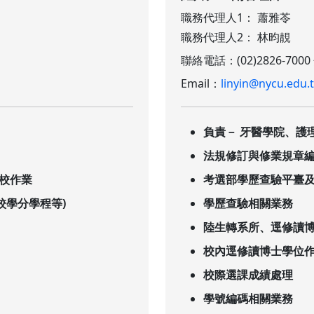
職務代理人1： 蕭雅苓
職務代理人2： 林昀靚
聯絡電話：(02)2826-7000
Email：
linyin@nycu.edu.
負責－ 牙醫學院、護
法規修訂與修業規章
轉校作業
考選部學歷查驗平臺
校學分學程等)
學歷查驗相關業務
陸生轉系所、逕修讀
校內逕修讀博士學位作
校際選課成績處理
學號編碼相關業務