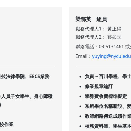
梁郁英 組員
職務代理人1： 黃正得
職務代理人2： 蔡如玉
聯絡電話：03-5131461 或
Email：
yuying@nycu.edu
技法律學院、EECS業務
負責－百川學程、學
修業規章編訂
作人員子女學生、身心障礙
學雜費收費標準擬定
務
系所學位名稱新設、
教師網路傳送成績作
轉校作業
校務資料庫、學生基