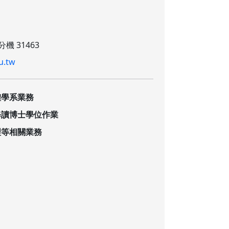
分機 31463
u.tw
體學系業務
修讀博士學位作業
理等相關業務