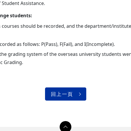
 Student Assistance.
ange students:
s courses should be recorded, and the department/institute
rded as follows: P(Pass), F(Fail), and I(Incomplete).
the grading system of the overseas university students went 
c Grading.
回上一頁