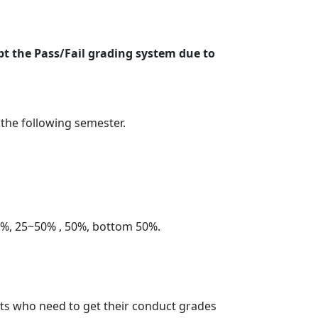
pt the Pass/Fail grading system due to
 the following semester.
5%, 25~50% , 50%, bottom 50%.
nts who need to get their conduct grades