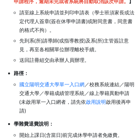
申請程序，逾期未完成者系統將自動取消該次申請。
】
請至線上系統申請並列印申請表（學士班須家長或法
定代理人簽章(簽在休學申請書)或附同意書，同意書
的格式不拘）。
先到系(所)請導師(或指導教授)及系(所)主管簽註意
見，再至各相關單位辦理離校手續。
送回註冊組交由承辦人員辦理。
路徑：
國立陽明交通大學單一入口網
／校務系統連結／陽明
交通大學／學籍成績管理系統／線上學籍異動申請
(未啟用單一入口網者，請先依
啟用說明
啟用後再申
請)
學雜費退費說明：
開始上課日(含當日)前完成休學申請者免繳費。