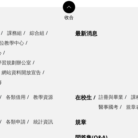
課務組
綜合組
最新消息
位教學中心
心
學習規劃辦公室
網站資料開放宣告
傳
各類借用
教學資源
在校生
註冊與畢業
課
醫事國考
規章
各類申請
統計資訊
規章
問答集(Q&A)