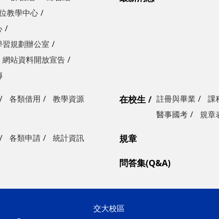
位教學中心
心
學習規劃辦公室
網站資料開放宣告
傳
各類借用
教學資源
在校生
註冊與畢業
課
醫事國考
規章
各類申請
統計資訊
規章
問答集(Q&A)
交大校區