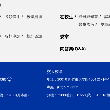
傳
各類借用
教學資源
在校生
註冊與畢業
課
醫事國考
規章
各類申請
統計資訊
規章
問答集(Q&A)
交大校區
樓3樓
地址：
30010 新竹市大學路1001號 科
專線：
(03) 571-2121
實習)、62022(處本部)
分機：
31666(註)、31668(課)、31391(