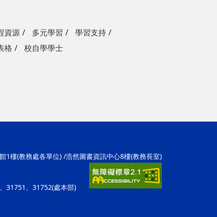
程資源
多元學習
學習支持
表格
校自學學士
學1館1樓(教務處各單位) /浩然圖書資訊中心8樓(教務長室)
招)、31751、31752(處本部)