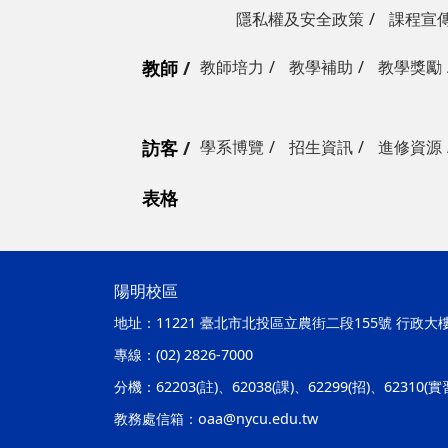
隱私權及安全政策
課程宣
教師
教師培力
教學補助
教學獎勵
訪客
學系博覽
招生資訊
進修資源
表格
陽明校區
地址：
11221 臺北市北投區立農街二段155號 行政大
專線：
(02) 2826-7000
分機：
62203(註)、62038(課)、62299(招)、62310(
教務處信箱：
oaa@nycu.edu.tw