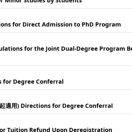
inor Studies by Students
or Direct Admission to PhD Program
for the Joint Dual-Degree Program Be
r Degree Conferral
irections for Degree Conferral
uition Refund Upon Deregistration