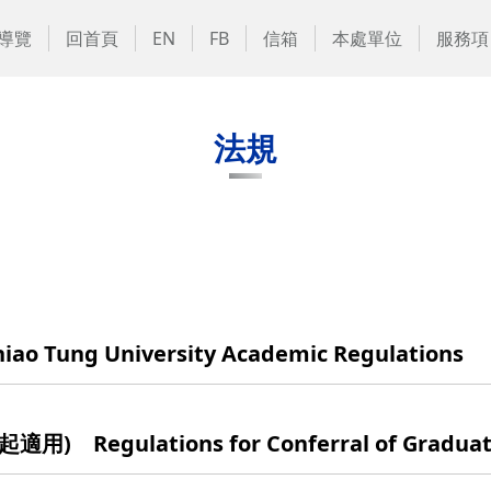
導覽
回首頁
EN
FB
信箱
本處單位
服務項
法規
 Tung University Academic Regulations
gulations for Conferral of Graduate