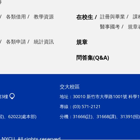
傳
各類借用
教學資源
在校生
註冊與畢業
課
醫事國考
規章
各類申請
統計資訊
規章
問答集(Q&A)
交大校區
樓3樓
地址：
30010 新竹市大學路1001號 科
專線：
(03) 571-2121
實習)、62022(處本部)
分機：
31666(註)、31668(課)、31391(
 NYCU. All rights reserved.