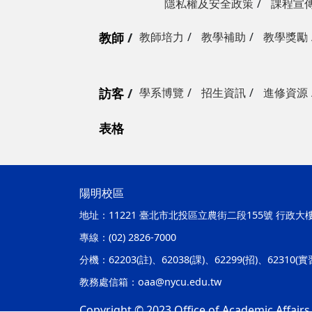
隱私權及安全政策
課程宣
教師
教師培力
教學補助
教學獎勵
訪客
學系博覽
招生資訊
進修資源
表格
陽明校區
地址：
11221 臺北市北投區立農街二段155號 行政大
專線：
(02) 2826-7000
分機：
62203(註)、62038(課)、62299(招)、62310(
教務處信箱：
oaa@nycu.edu.tw
Copyright © 2023 Office of Academic Affairs,