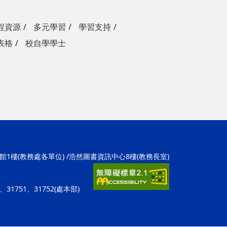
程資源
多元學習
學習支持
表格
校自學學士
學1館1樓(教務處各單位) /浩然圖書資訊中心8樓(教務長室)
招)、31751、31752(處本部)